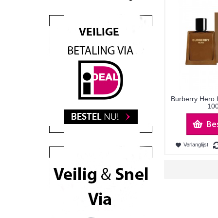
Burberry Hero 
100
Be
Verlanglijst