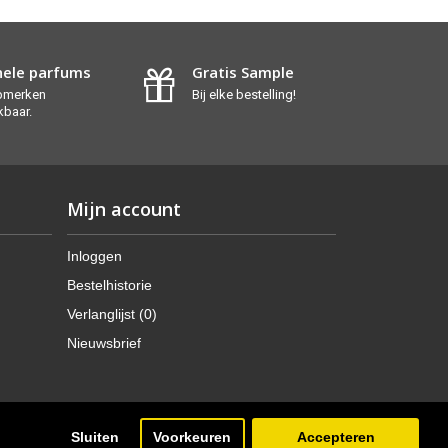
nele parfums
Gratis Sample
opmerken
Bij elke bestelling!
kbaar.
Mijn account
Inloggen
Bestelhistorie
Verlanglijst (
0
)
Nieuwsbrief
Sluiten
Voorkeuren
Accepteren