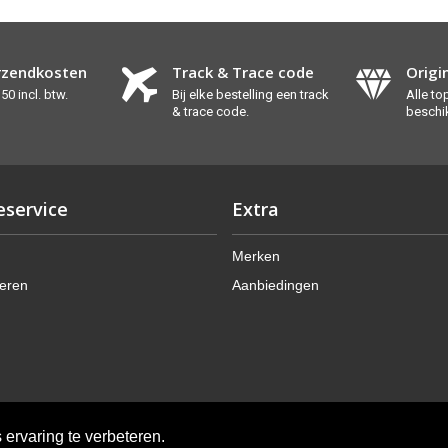
rzendkosten
Track & Trace code
Origi
50 incl. btw.
Bij elke bestelling een track
Alle t
& trace code.
beschi
eservice
Extra
Merken
eren
Aanbiedingen
ervaring te verbeteren.
© 2018 ParfumSpecialist.be - Alle rechten voorbehouden | Ontwikkeling
OCS