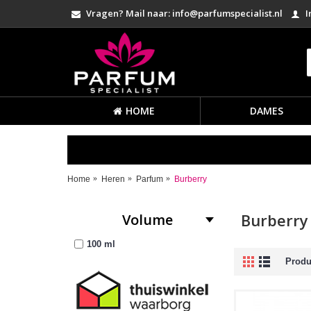
Vragen? Mail naar: info@parfumspecialist.nl
I
HOME
DAMES
Home
Heren
Parfum
Burberry
Burberry
Volume
100 ml
Produc