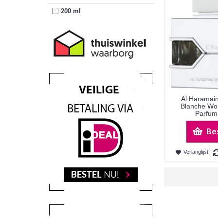
200 ml
Al Haramain
Blanche Wo
Parfum
Be
Verlanglijst