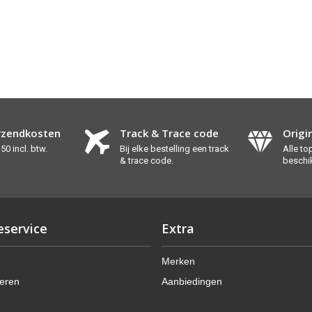
rzendkosten
Track & Trace code
Origi
50 incl. btw.
Bij elke bestelling een track
Alle t
& trace code.
beschi
eservice
Extra
Merken
eren
Aanbiedingen