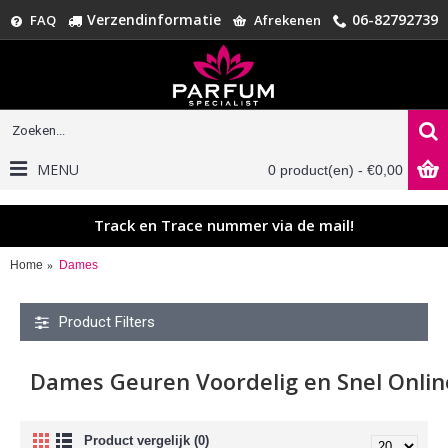
Verzendinformatie
06-82792739
FAQ
Afrekenen
MENU
0 product(en) - €0,00
Track en Trace nummer via de mail!
Home
Dames
Product Filters
Dames Geuren Voordelig en Snel Onlin
Product vergelijk (0)